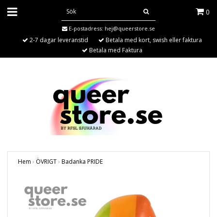
0
E-postadress:
hej@queerstore.se
2-7 dagar leveranstid
Betala med kort, swish eller faktura
Betala med Faktura
Hem
›
ÖVRIGT
›
Badanka PRIDE