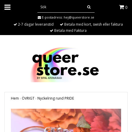
0
E-postadress:
hej@queerstore.se
2-7 dagar leveranstid
Betala med kort, swish eller faktura
Betala med Faktura
Hem
›
ÖVRIGT
›
Nyckelring rund PRIDE