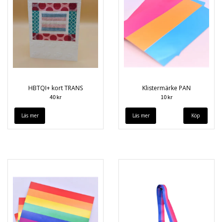
HBTQI+ kort TRANS
Klistermärke PAN
40 kr
10 kr
Läs mer
Läs mer