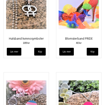
Halsband kvinnosymboler
Blomsterband PRIDE
189 kr
40 kr
Läs mer
Läs mer