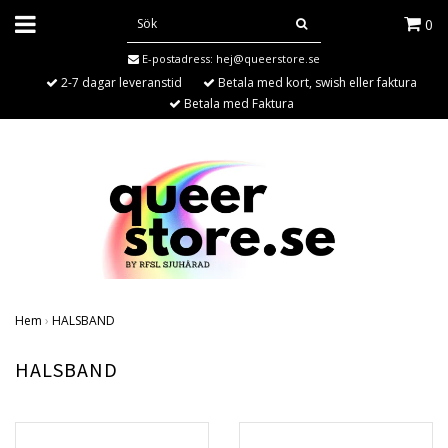
0
E-postadress:
hej@queerstore.se
2-7 dagar leveranstid
Betala med kort, swish eller faktura
Betala med Faktura
Hem
›
HALSBAND
HALSBAND