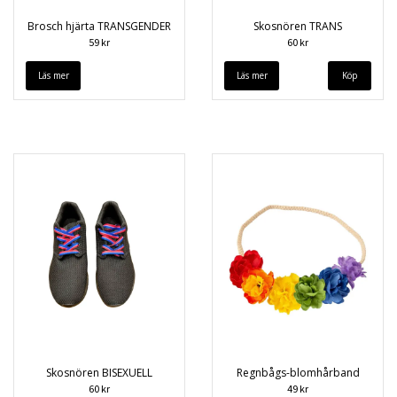
Brosch hjärta TRANSGENDER
Skosnören TRANS
59 kr
60 kr
Läs mer
Läs mer
Skosnören BISEXUELL
Regnbågs-blomhårband
60 kr
49 kr