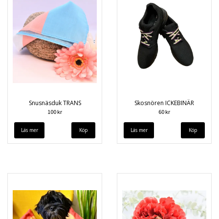
Snusnäsduk TRANS
Skosnören ICKEBINÄR
100 kr
60 kr
Läs mer
Läs mer