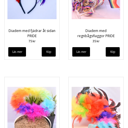
Diadem med fjädrar åt sidan
Diadem med
PRIDE
regnbågsflaggor PRIDE
75 kr
35 kr
Läs mer
Läs mer