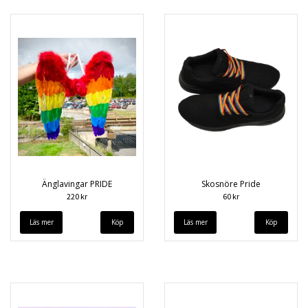
Änglavingar PRIDE
Skosnöre Pride
220 kr
60 kr
Läs mer
Läs mer
Köp