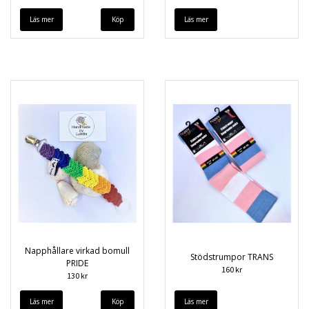
Läs mer
Läs mer
Napphållare virkad bomull
Stödstrumpor TRANS
PRIDE
160 kr
130 kr
Läs mer
Läs mer