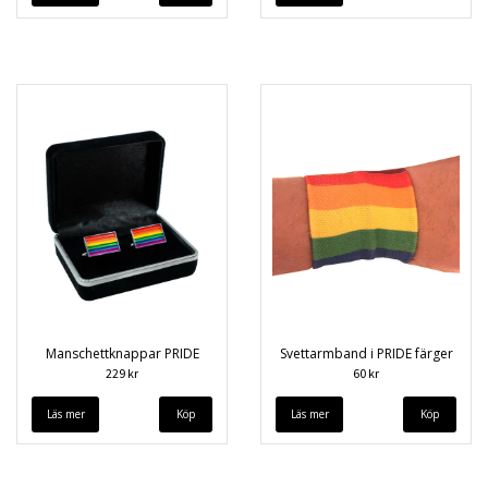
Manschettknappar PRIDE
Svettarmband i PRIDE färger
229 kr
60 kr
Läs mer
Läs mer