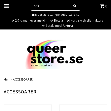
0
E-postadress:
hej@queerstore.se
2-7 dagar leveranstid
Betala med kort, swish eller faktura
Betala med Faktura
Hem
›
ACCESSOARER
ACCESSOARER