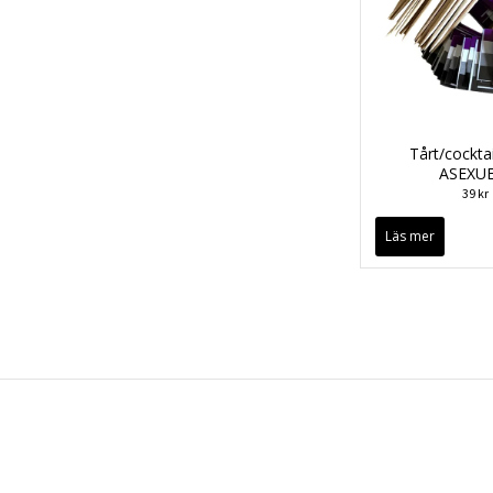
Tårt/cocktai
ASEXU
39 kr
Läs mer