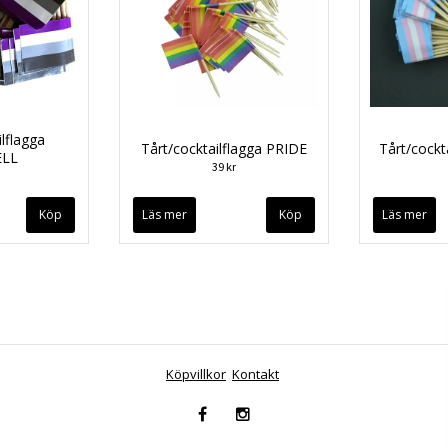
lflagga
Tårt/cocktailflagga PRIDE
Tårt/cockt
ELL
39 kr
Läs mer
Läs mer
Köpvillkor
Kontakt