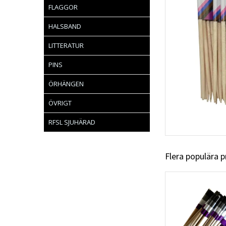
FLAGGOR
HALSBAND
LITTERATUR
PINS
ÖRHÄNGEN
ÖVRIGT
RFSL SJUHÄRAD
Flera populära 