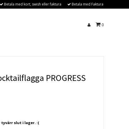
Betala med kort, swish eller faktura
Betala med Faktura
0
ocktailflagga PROGRESS
yvärr slut i lager. :(