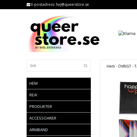
E-postadress:
hej@queerstore.se
Hem
›
ÖVRIGT
›
T
HEM
REA!
PRODUKTER
ACCESSOARER
ARMBAND