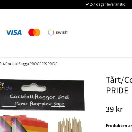
2-7 dagar leveranstid
årt/Cocktailflagga PROGRESS PRIDE
Tårt/C
PRIDE
39 kr
Produkten är t