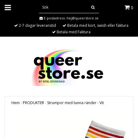
0
E-postadress:
hej@queerstore.se
2-7 dagar leveranstid
Betala med kort, swish eller faktura
Betala med Faktura
Hem
›
PRODUKTER
›
Strumpor med tunna ränder - Vit