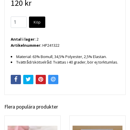
120 kr
Köp
Antal i lager:
2
Artikelnummer:
HP241322
Material:
63% Bomull, 34,5% Polyester, 2,5% Elastan.
Tvättråd/skötselråd:
Tvättas i 40 grader, bör ej torktumlas.
Flera populära produkter