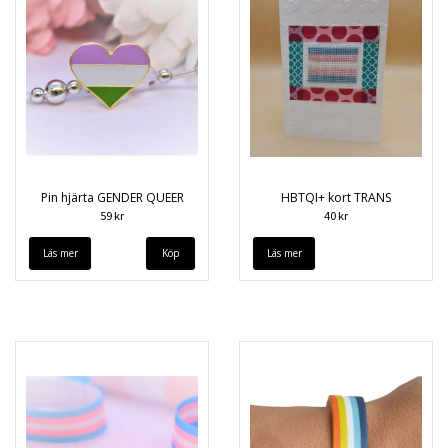
Pin hjärta GENDER QUEER
HBTQI+ kort TRANS
59 kr
40 kr
Läs mer
Läs mer