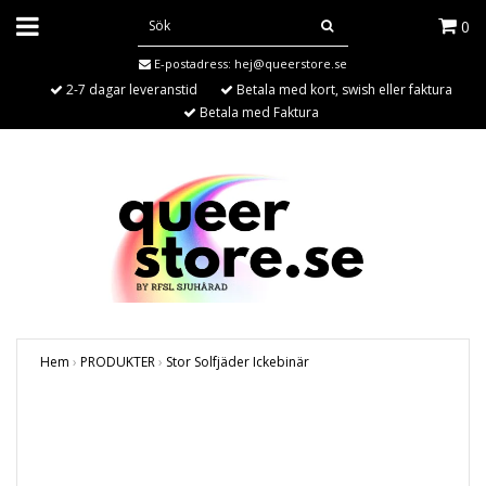
0
E-postadress:
hej@queerstore.se
2-7 dagar leveranstid
Betala med kort, swish eller faktura
Betala med Faktura
Hem
›
PRODUKTER
›
Stor Solfjäder Ickebinär