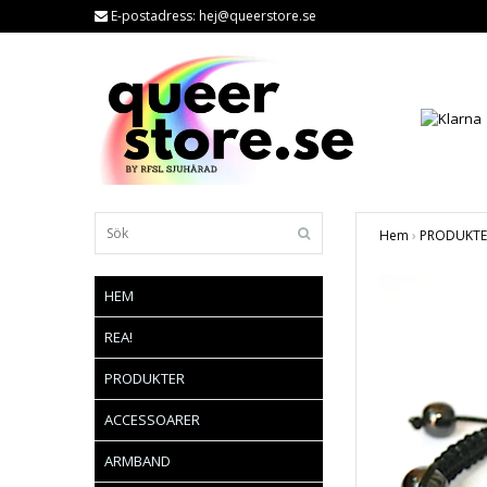
E-postadress:
hej@queerstore.se
Hem
›
PRODUKTE
HEM
REA!
PRODUKTER
ACCESSOARER
ARMBAND