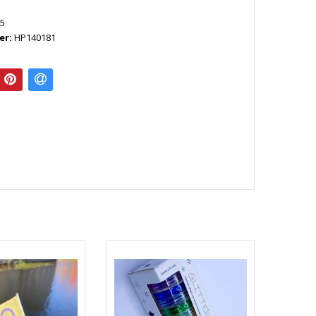
5
er:
HP140181