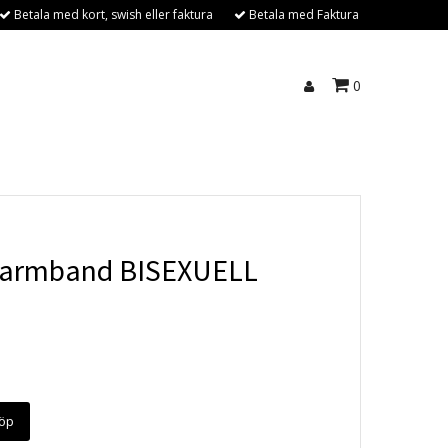
Betala med kort, swish eller faktura
Betala med Faktura
0
llarmband BISEXUELL
öp