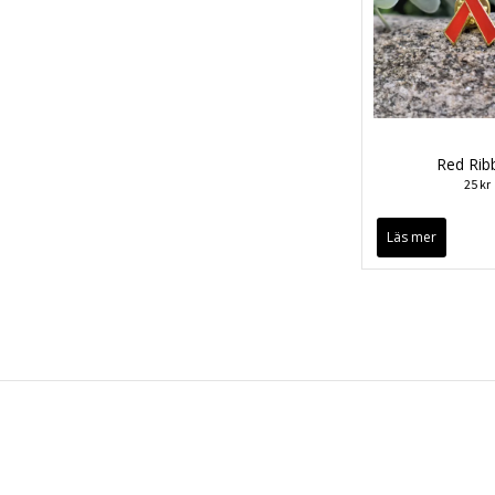
Red Rib
25 kr
Läs mer