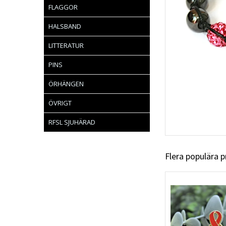
FLAGGOR
HALSBAND
LITTERATUR
PINS
ÖRHÄNGEN
ÖVRIGT
RFSL SJUHÄRAD
Flera populära 