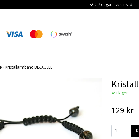
2-7 dagar leveranstid
R
›
Kristallarmband BISEXUELL
Krista
I lager.
129 kr
K