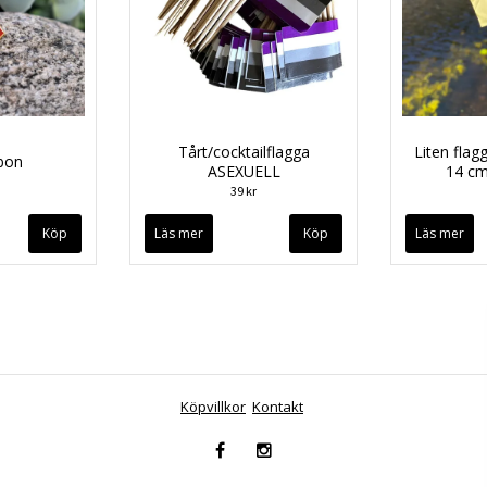
Tårt/cocktailflagga
Liten flag
bon
ASEXUELL
14 c
39 kr
Läs mer
Läs mer
Köpvillkor
Kontakt