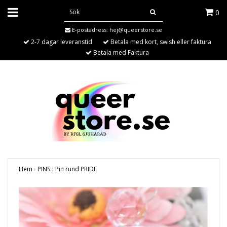
0
E-postadress:
hej@queerstore.se
2-7 dagar leveranstid
Betala med kort, swish eller faktura
Betala med Faktura
Hem
›
PINS
›
Pin rund PRIDE