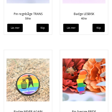
Pin regnbåge TRANS
Badge LESBISK
59 kr
40 kr
Läs mer
Läs mer
Badge NEVER AGAIN
Pin Sverige PRIDE