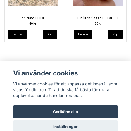
Pin rund PRIDE
Pin liten flagga BISEXUELL
40 kr
50 kr
Läs mer
Läs mer
Vi använder cookies
Vi använder cookies för att anpassa det innehåll som
visas för dig och för att du ska få bästa tänkbara
upplevelse när du handlar hos oss.
Köpvillkor
Kontakt
Godkänn alla
Inställningar
© Copyright 2026 queerstore.se