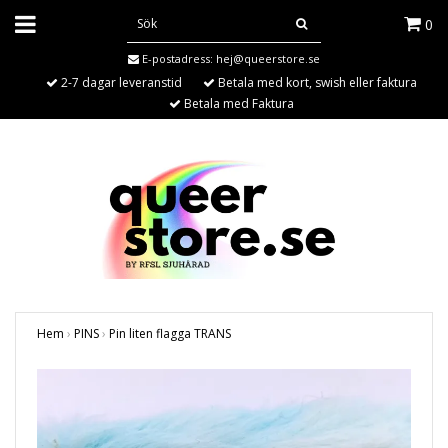
0
E-postadress:
hej@queerstore.se
2-7 dagar leveranstid
Betala med kort, swish eller faktura
Betala med Faktura
Hem
›
PINS
›
Pin liten flagga TRANS