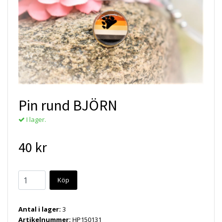
Pin rund BJÖRN
I lager.
40 kr
Köp
Antal i lager:
3
Artikelnummer:
HP150131