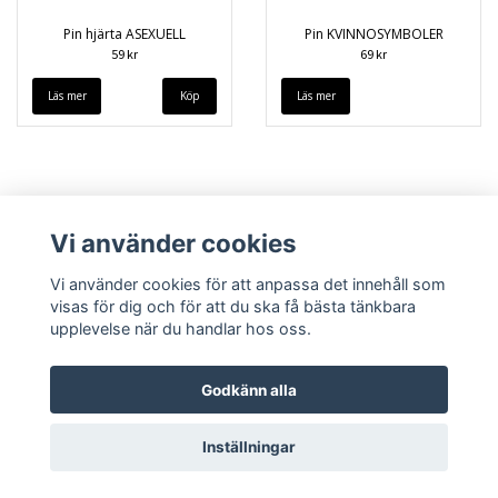
Pin hjärta ASEXUELL
Pin KVINNOSYMBOLER
59 kr
69 kr
Läs mer
Läs mer
Vi använder cookies
Vi använder cookies för att anpassa det innehåll som
visas för dig och för att du ska få bästa tänkbara
upplevelse när du handlar hos oss.
Köpvillkor
Kontakt
Godkänn alla
Inställningar
© Copyright 2026 queerstore.se
Powered by Quickbutik