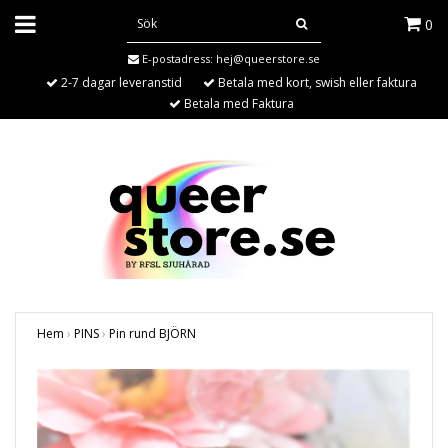
0
E-postadress:
hej@queerstore.se
2-7 dagar leveranstid
Betala med kort, swish eller faktura
Betala med Faktura
Hem
›
PINS
›
Pin rund BJÖRN