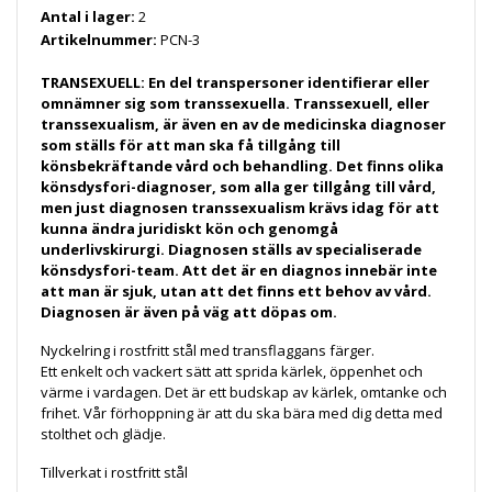
Antal i lager:
2
Artikelnummer:
PCN-3
TRANSEXUELL: En del transpersoner identifierar eller
omnämner sig som transsexuella. Transsexuell, eller
transsexualism, är även en av de medicinska diagnoser
som ställs för att man ska få tillgång till
könsbekräftande vård och behandling. Det finns olika
könsdysfori-diagnoser, som alla ger tillgång till vård,
men just diagnosen transsexualism krävs idag för att
kunna ändra juridiskt kön och genomgå
underlivskirurgi. Diagnosen ställs av specialiserade
könsdysfori-team. Att det är en diagnos innebär inte
att man är sjuk, utan att det finns ett behov av vård.
Diagnosen är även på väg att döpas om.
Nyckelring i rostfritt stål med transflaggans färger.
Ett enkelt och vackert sätt att sprida kärlek, öppenhet och
värme i vardagen. Det är ett budskap av kärlek, omtanke och
frihet. Vår förhoppning är att du ska bära med dig detta med
stolthet och glädje.
Tillverkat i rostfritt stål