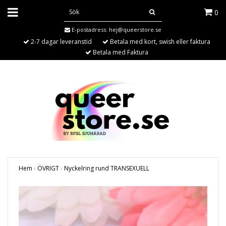
0
E-postadress:
hej@queerstore.se
2-7 dagar leveranstid
Betala med kort, swish eller faktura
Betala med Faktura
Hem
›
ÖVRIGT
›
Nyckelring rund TRANSEXUELL