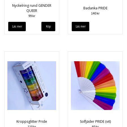
Nyckelring rund GENDER
Badanka PRIDE
QUEER
140 kr
99 kr
Läs mer
Läs mer
Kroppsglitter Pride
Solfjäder PRIDE (vit)
110 kr
60 kr