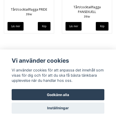
Tårt/cocktailflagga
Tårt/cocktailflagga PRIDE
PANSEXUELL
39 kr
39 kr
Läs mer
Läs mer
Vi använder cookies
Vi använder cookies för att anpassa det innehåll som
visas för dig och för att du ska få bästa tänkbara
upplevelse när du handlar hos oss.
Köpvillkor
Kontakt
Godkänn alla
Inställningar
© Copyright 2026 queerstore.se