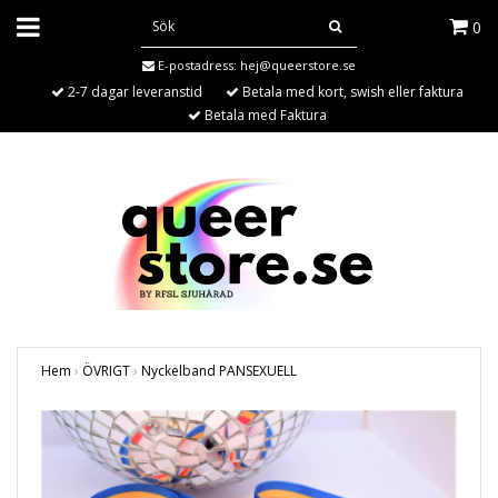
0
E-postadress:
hej@queerstore.se
2-7 dagar leveranstid
Betala med kort, swish eller faktura
Betala med Faktura
Hem
›
ÖVRIGT
›
Nyckelband PANSEXUELL