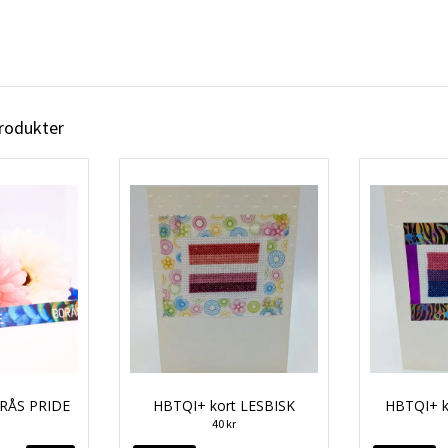
produkter
RÅS PRIDE
HBTQI+ kort LESBISK
HBTQI+ k
40 kr