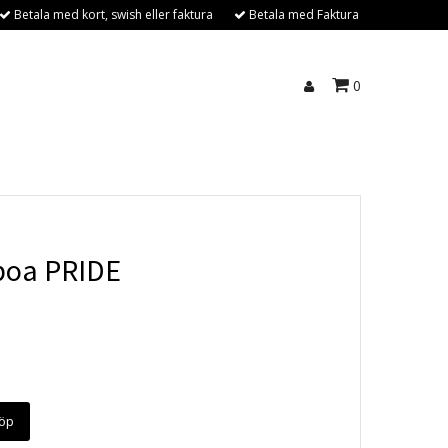
Betala med kort, swish eller faktura
Betala med Faktura
0
boa PRIDE
öp