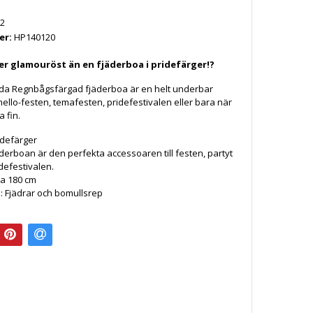
2
er:
HP140120
er glamouröst än en fjäderboa i pridefärger!?
da Regnbågsfärgad fjäderboa är en helt underbar
mello-festen, temafesten, pridefestivalen eller bara när
a fin.
idefärger
derboan är den perfekta accessoaren till festen, partyt
idefestivalen.
ca 180 cm
l:
Fjädrar och bomullsrep