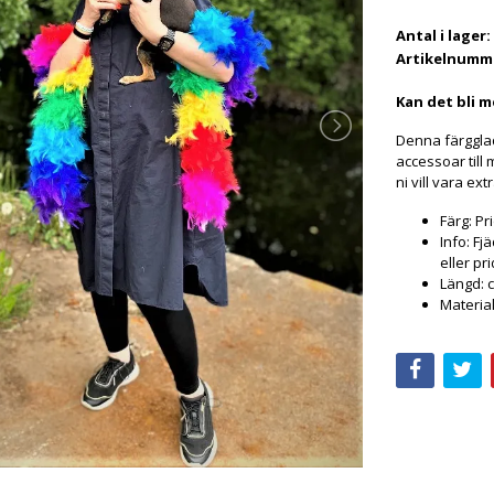
Antal i lager:
Artikelnumm
Kan det bli m
Denna färggla
accessoar till 
ni vill vara extr
Färg:
Pr
Info:
Fjä
eller pr
Längd:
Materia