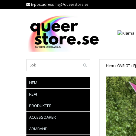
E-postadress:
hej@queerstore.se
Hem
›
ÖVRIGT
›
F
HEM
REA!
PRODUKTER
ACCESSOARER
ARMBAND