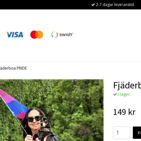
2-7 dagar leveranstid
jäderboa PRIDE
Fjäder
I lager.
149 kr
K