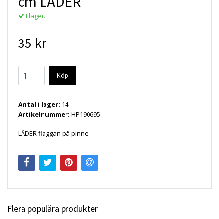
cm LÄDER
I lager.
35 kr
Köp
Antal i lager:
14
Artikelnummer:
HP190695
LÄDER flaggan på pinne
Flera populära produkter