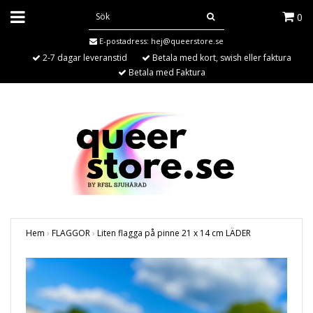
0
E-postadress:
hej@queerstore.se
2-7 dagar leveranstid
Betala med kort, swish eller faktura
Betala med Faktura
Hem
›
FLAGGOR
›
Liten flagga på pinne 21 x 14 cm LÄDER