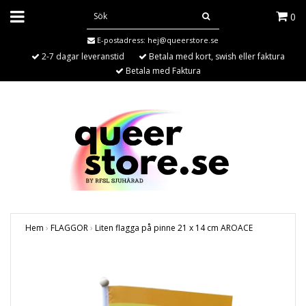
0
E-postadress:
hej@queerstore.se
2-7 dagar leveranstid
Betala med kort, swish eller faktura
Betala med Faktura
Hem
›
FLAGGOR
›
Liten flagga på pinne 21 x 14 cm AROACE