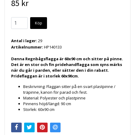
85 kr
Köp
Antal i lager:
29
Artikelnummer:
HP140133
Denna Regnbågsflagga är 60x90 cm och sitter på pinne.
Det är en stor och fin pridehandflagga som syns märks
när du går i parden, eller sätter den i din rabatt.
Prideflaggan är i storlek 60x90cm.
Beskrivning:
Flaggan sitter på en svart plastpinne /
träpinne, kanon för parad och fest.
Material:
Polyester och plastpinne
Pinnens höjd/längd:
90 cm
Storlek:
60x90 cm