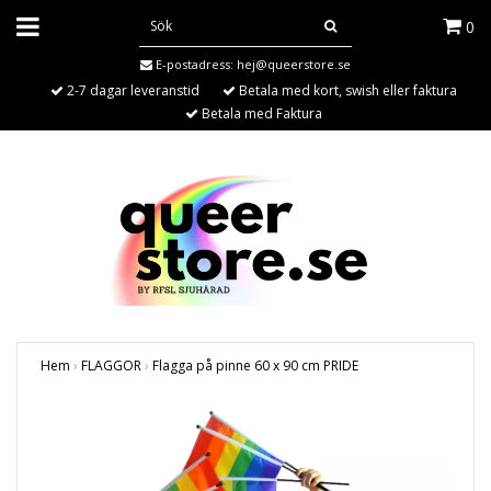
0
E-postadress:
hej@queerstore.se
2-7 dagar leveranstid
Betala med kort, swish eller faktura
Betala med Faktura
Hem
›
FLAGGOR
›
Flagga på pinne 60 x 90 cm PRIDE