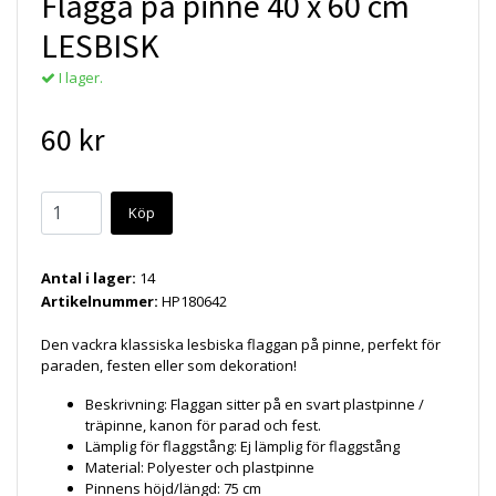
Flagga på pinne 40 x 60 cm
LESBISK
I lager.
60 kr
Köp
Antal i lager:
14
Artikelnummer:
HP180642
Den vackra klassiska lesbiska flaggan på pinne, perfekt för
paraden, festen eller som dekoration!
Beskrivning:
Flaggan sitter på en svart plastpinne /
träpinne, kanon för parad och fest.
Lämplig för flaggstång:
Ej lämplig för flaggstång
Material:
Polyester och plastpinne
Pinnens höjd/längd:
75 cm