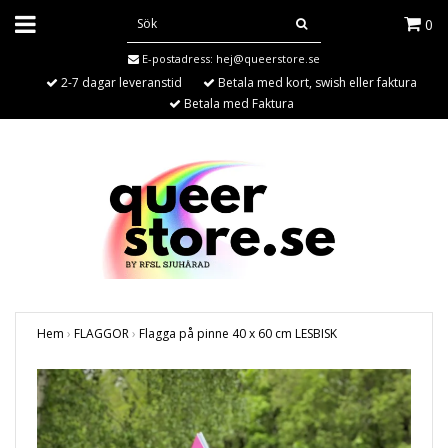
0
E-postadress:
hej@queerstore.se
2-7 dagar leveranstid
Betala med kort, swish eller faktura
Betala med Faktura
Hem
›
FLAGGOR
›
Flagga på pinne 40 x 60 cm LESBISK