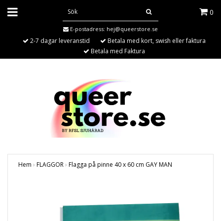
0
E-postadress:
hej@queerstore.se
2-7 dagar leveranstid
Betala med kort, swish eller faktura
Betala med Faktura
Hem
›
FLAGGOR
›
Flagga på pinne 40 x 60 cm GAY MAN