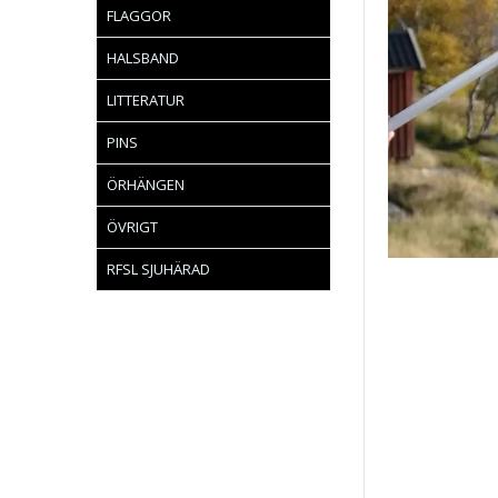
FLAGGOR
HALSBAND
LITTERATUR
PINS
ÖRHÄNGEN
ÖVRIGT
RFSL SJUHÄRAD