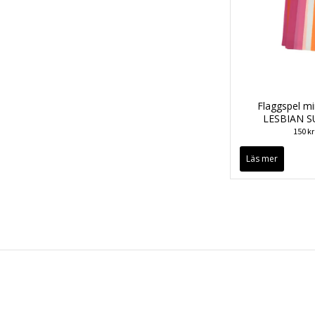
Flaggspel mi
LESBIAN 
150 kr
Läs mer