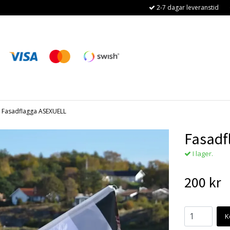
2-7 dagar leveranstid
Fasadflagga ASEXUELL
Fasadf
I lager.
200 kr
K