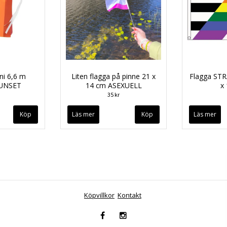
ni 6,6 m
Liten flagga på pinne 21 x
Flagga ST
SUNSET
14 cm ASEXUELL
x
35 kr
Läs mer
Läs mer
Köpvillkor
Kontakt