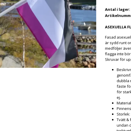
Antal i lager:
Artikelnumm
ASEXUELLA F
Fasad asexuell
är sydd runt 
medföljer även
flagga inte bör
Skruvar för up
Beskriv
genomfä
dubbla 
fäste fö
för star
ej.
Materia
Pinnens
Storlek:
Tvätt & 
undan de
torktum