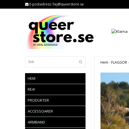
E-postadress:
hej@queerstore.se
Hem
›
FLAGGOR
›
HEM
REA!
PRODUKTER
ACCESSOARER
ARMBAND