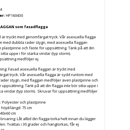
4
er:
HP160430
LAGGAN som fasadflagga
 är tryckt med genomfärgat tryck. Vår asexuella flagga
om med dubbla rader stygn, med asexuella flaggan
 plastpinne och fäste för uppsättning. Tänk på att din
 sitta uppe i för starka vindar (typ storm).
psättning medföljer ej.
ning:
Fasad asexuella flaggan är tryckt med
rgat tryck. Vår asexuella flagga är sydd runtom med
rader stygn, med flaggan medföljer även plastpinne och
r uppsättning. Tänk på att din flagga inte bör sitta uppe i
ka vindar (typ storm). Skruvar för uppsättning medföljer
l:
Polyester och plastpinne
 höjd/längd:
75 cm
40x60 cm
förvaring:
Låt alltid din flagga torka helt innan du lägger
n. Tvättas i 30 grader och hängtorkas, får ej
las.