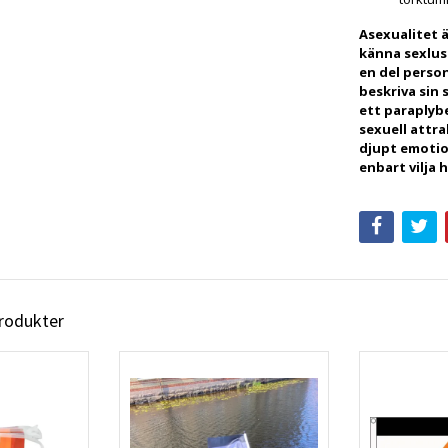
Asexualitet ä
känna sexlust
en del perso
beskriva sin
ett paraplyb
sexuell attra
djupt emotion
enbart vilja h
produkter