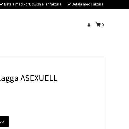
Betala med kort, swish eller faktura
Betala med Faktura
0
lagga ASEXUELL
öp